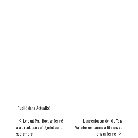
Publié dans
Actualité
Le pont Paul Bocuse fermé
L’ancien joueur de l’OL Tony
à la circulation du 10 juillet au 1er
Vairelles condamné à 18 mois de
septembre
prison ferme