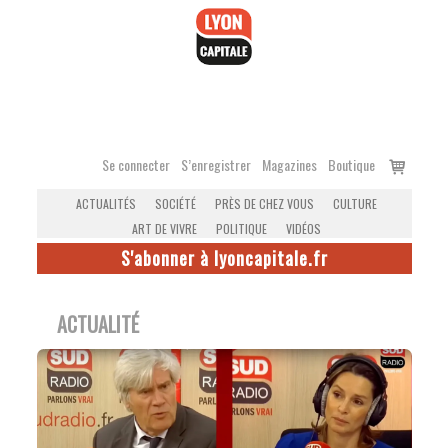
Accéder
au
contenu
Voir
Se connecter
S’enregistrer
Magazines
Boutique
le
ACTUALITÉS
SOCIÉTÉ
PRÈS DE CHEZ VOUS
CULTURE
panier
ART DE VIVRE
POLITIQUE
VIDÉOS
S'abonner à lyoncapitale.fr
ACTUALITÉ