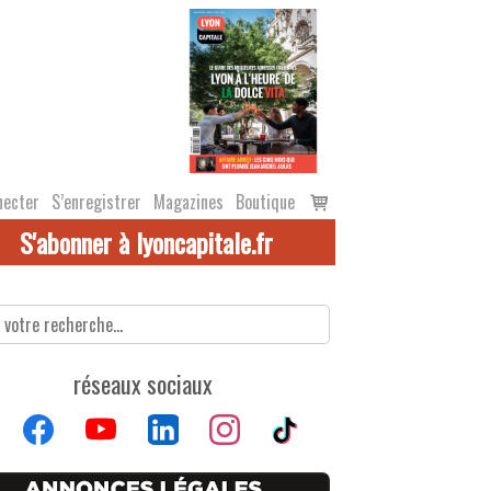
Voir
necter
S’enregistrer
Magazines
Boutique
le
S'abonner à lyoncapitale.fr
panier
réseaux sociaux