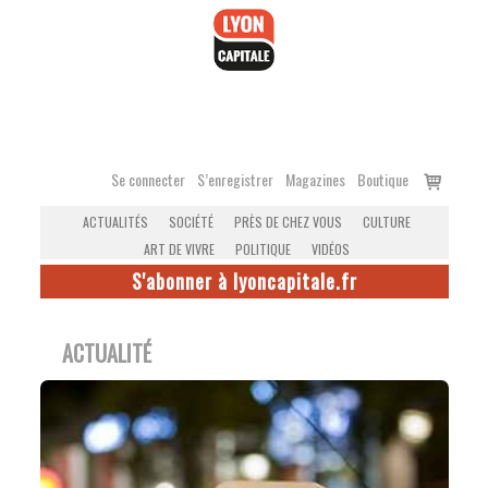
Accéder
au
contenu
Voir
Se connecter
S’enregistrer
Magazines
Boutique
le
ACTUALITÉS
SOCIÉTÉ
PRÈS DE CHEZ VOUS
CULTURE
panier
ART DE VIVRE
POLITIQUE
VIDÉOS
S'abonner à lyoncapitale.fr
ACTUALITÉ