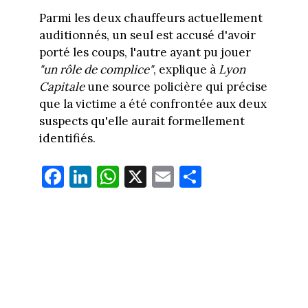
Parmi les deux chauffeurs actuellement
auditionnés, un seul est accusé d'avoir
porté les coups, l'autre ayant pu jouer
"un rôle de complice"
, explique à
Lyon
Capitale
une source policière qui précise
que la victime a été confrontée aux deux
suspects qu'elle aurait formellement
identifiés.
Fa
Li
W
X
E
Pa
ce
nk
ha
m
rt
bo
ed
ts
ail
ag
ok
In
Ap
er
p