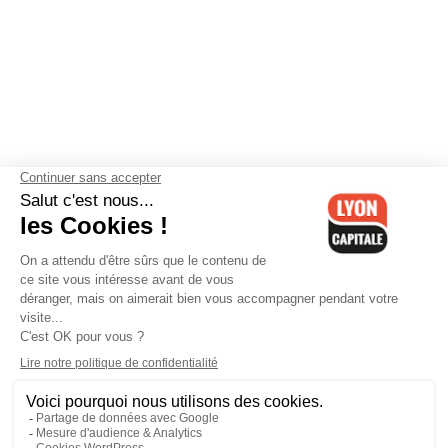
Contactez-nous
-
Mentions légales
-
CGV
-
Politique de
confidentialité
-
Gestion des cookies
-
Lyon Capitale TV
-
Archives