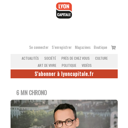
Accéder
au
contenu
Voir
Se connecter
S’enregistrer
Magazines
Boutique
le
ACTUALITÉS
SOCIÉTÉ
PRÈS DE CHEZ VOUS
CULTURE
panier
ART DE VIVRE
POLITIQUE
VIDÉOS
S'abonner à lyoncapitale.fr
6 MN CHRONO