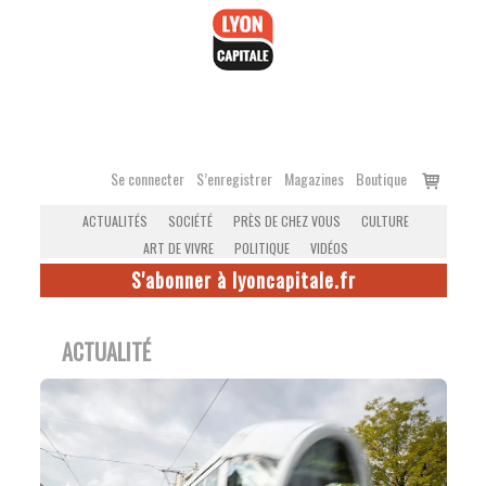
Accéder
au
contenu
Voir
Se connecter
S’enregistrer
Magazines
Boutique
le
ACTUALITÉS
SOCIÉTÉ
PRÈS DE CHEZ VOUS
CULTURE
panier
ART DE VIVRE
POLITIQUE
VIDÉOS
S'abonner à lyoncapitale.fr
ACTUALITÉ