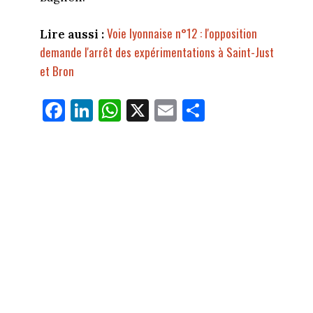
Voie lyonnaise n°12 : l'opposition
Lire aussi :
demande l'arrêt des expérimentations à Saint-Just
et Bron
Fa
Li
W
X
E
Pa
ce
nk
ha
m
rt
bo
ed
ts
ail
ag
ok
In
Ap
er
p