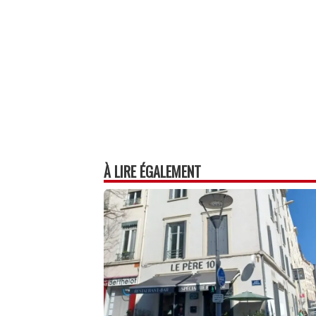
p
À LIRE ÉGALEMENT