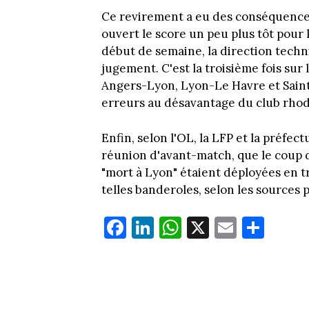
Ce revirement a eu des conséquences 
ouvert le score un peu plus tôt pour 
début de semaine, la direction techn
jugement. C'est la troisième fois sur
Angers-Lyon, Lyon-Le Havre et Saint
erreurs au désavantage du club rho
Enfin, selon l'OL, la LFP et la préfect
réunion d'avant-match, que le coup d
"mort à Lyon" étaient déployées en tr
telles banderoles, selon les sources 
Fa
Li
W
X
E
Pa
ce
nk
ha
m
rt
bo
ed
ts
ail
ag
ok
In
Ap
er