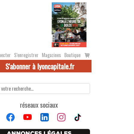
Voir
necter
S’enregistrer
Magazines
Boutique
le
S'abonner à lyoncapitale.fr
panier
réseaux sociaux