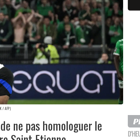
K / AFP)
 de ne pas homologuer le
D'HE
re Saint-Etienne