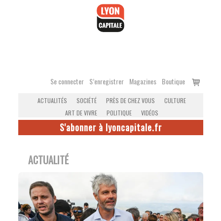
Accéder
au
contenu
Voir
Se connecter
S’enregistrer
Magazines
Boutique
le
ACTUALITÉS
SOCIÉTÉ
PRÈS DE CHEZ VOUS
CULTURE
panier
ART DE VIVRE
POLITIQUE
VIDÉOS
S'abonner à lyoncapitale.fr
ACTUALITÉ