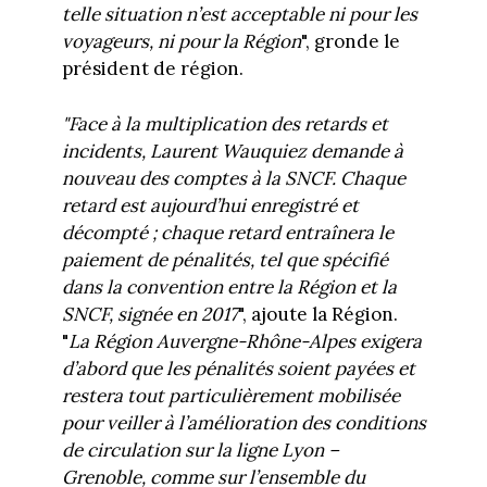
telle situation n’est a
cceptable ni pour les
voyageurs, ni pour la Région
", gronde le
président de région.
"
Face à la
multiplication
des retards et
incidents,
Laurent Wauquiez
demande à
nouveau des comptes à la
SNCF.
Chaque
retard est
aujourd’hui
enregistré et
décompté
; chaque retard entraînera le
paiement de pénalités
,
tel que spécifié
dans la convention entre la Région et la
SNCF, signée en 2017
", ajoute la Région.
"
L
a
Région
Auvergne
-
Rhône
-
Alpes exige
ra
d’abord
que
les
pénalités soient payées
et
rest
era tout
particulièrement mobilisée
pour veiller à l’amélioration des conditions
de circulation sur
la ligne Lyon
–
Grenoble, comme sur l’ensemble du