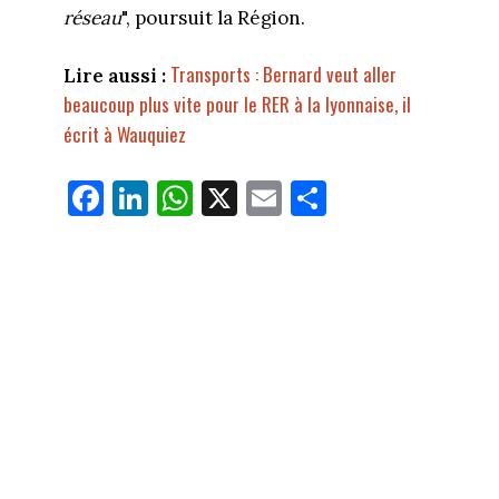
réseau
", poursuit la Région.
Transports : Bernard veut aller
Lire aussi :
beaucoup plus vite pour le RER à la lyonnaise, il
écrit à Wauquiez
Fa
Li
W
X
E
Pa
ce
nk
ha
m
rt
bo
ed
ts
ail
ag
ok
In
Ap
er
p