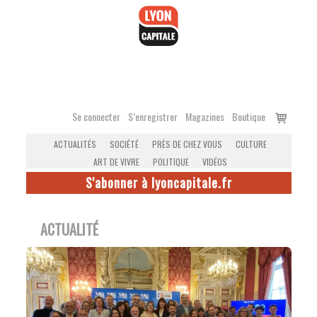
Accéder
au
contenu
Voir
Se connecter
S’enregistrer
Magazines
Boutique
le
ACTUALITÉS
SOCIÉTÉ
PRÈS DE CHEZ VOUS
CULTURE
panier
ART DE VIVRE
POLITIQUE
VIDÉOS
S'abonner à lyoncapitale.fr
ACTUALITÉ