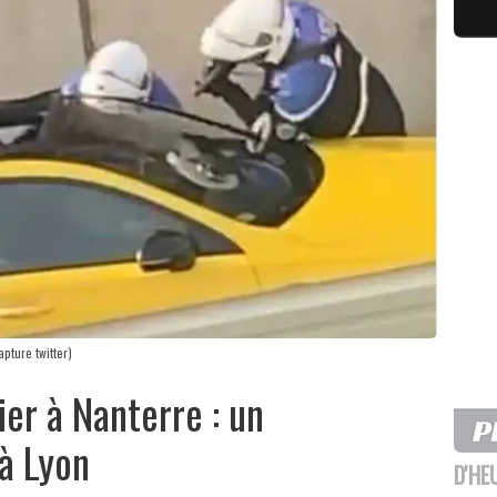
pture twitter)
ier à Nanterre : un
à Lyon
D'HE