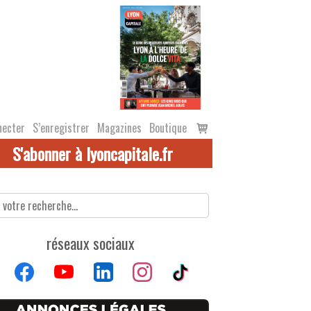
Voir
necter
S’enregistrer
Magazines
Boutique
le
S'abonner à lyoncapitale.fr
panier
réseaux sociaux