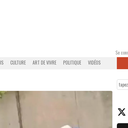
Se con
US
CULTURE
ART DE VIVRE
POLITIQUE
VIDÉOS