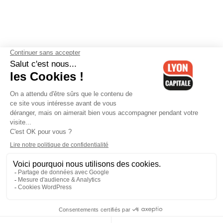
Contactez-nous
-
Mentions légales
-
CGV
-
Politique de
confidentialité
-
Gestion des cookies
-
Lyon Capitale TV
-
Archives
Lyon Capitale
Lyon Capitale - 51 avenue Maréchal Foch - CS 40091 - 69456 Lyon
Cedex 06