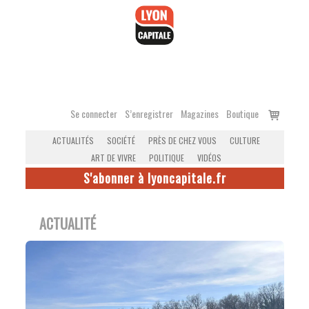
Accéder
au
contenu
Voir
Se connecter
S’enregistrer
Magazines
Boutique
le
ACTUALITÉS
SOCIÉTÉ
PRÈS DE CHEZ VOUS
CULTURE
panier
ART DE VIVRE
POLITIQUE
VIDÉOS
S'abonner à lyoncapitale.fr
ACTUALITÉ