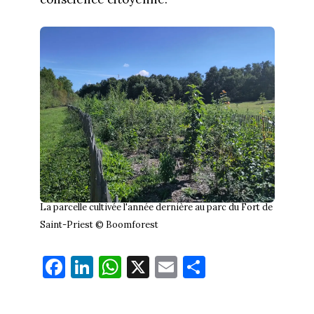
La parcelle cultivée l'année dernière au parc du Fort de
Saint-Priest © Boomforest
Fa
Li
W
X
E
Pa
ce
nk
ha
m
rt
bo
ed
ts
ail
ag