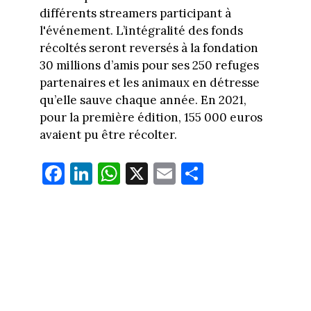
différents streamers participant à
l'événement. L’intégralité des fonds
récoltés seront reversés à la fondation
30 millions d’amis pour ses 250 refuges
partenaires et les animaux en détresse
qu’elle sauve chaque année. En 2021,
pour la première édition, 155 000 euros
avaient pu être récolter.
Fa
Li
W
X
E
Pa
ce
nk
ha
m
rt
bo
ed
ts
ail
ag
ok
In
Ap
er
p