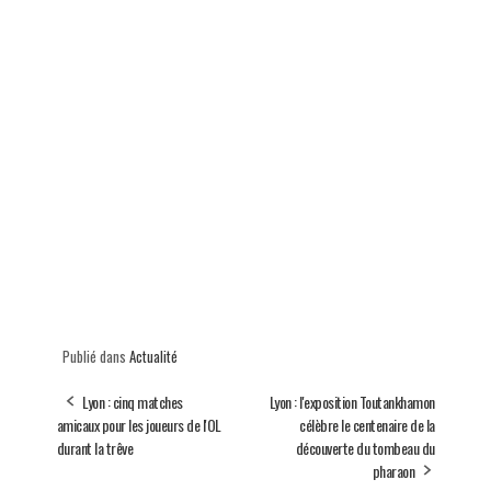
Publié dans
Actualité
Lyon : cinq matches
Lyon : l'exposition Toutankhamon
amicaux pour les joueurs de l'OL
célèbre le centenaire de la
durant la trêve
découverte du tombeau du
pharaon