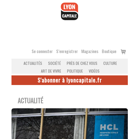
Accéder
au
contenu
Voir
Se connecter
S’enregistrer
Magazines
Boutique
le
ACTUALITÉS
SOCIÉTÉ
PRÈS DE CHEZ VOUS
CULTURE
panier
ART DE VIVRE
POLITIQUE
VIDÉOS
S'abonner à lyoncapitale.fr
ACTUALITÉ