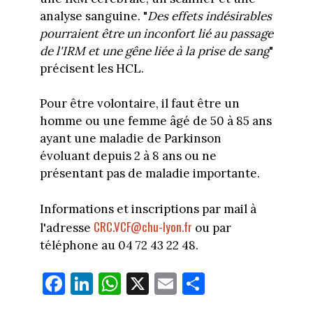
analyse sanguine. "
Des effets indésirables
pourraient être un inconfort lié au passage
de l'IRM et une gêne liée à la prise de sang
"
précisent les HCL.
Pour être volontaire, il faut être un
homme ou une femme âgé de 50 à 85 ans
ayant une maladie de Parkinson
évoluant depuis 2 à 8 ans ou ne
présentant pas de maladie importante.
Informations et inscriptions
par mail à
CRC.VCF@chu-lyon.fr
l'adresse
ou par
téléphone au 04 72 43 22 48.
Fa
Li
W
X
E
Pa
ce
nk
ha
m
rt