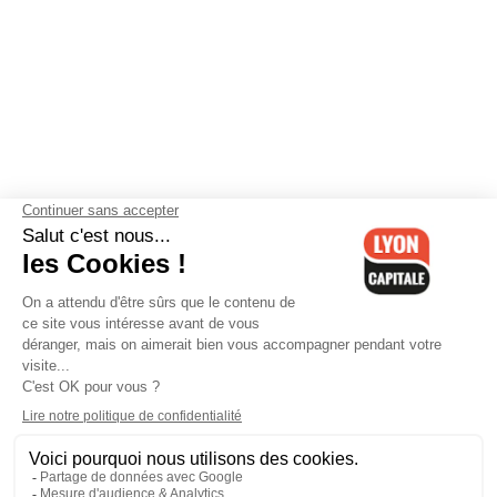
Contactez-nous
-
Mentions légales
-
CGV
-
Politique de
confidentialité
-
Gestion des cookies
-
Lyon Capitale TV
-
Archives