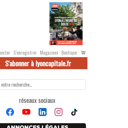
Voir
necter
S’enregistrer
Magazines
Boutique
le
S'abonner à lyoncapitale.fr
panier
réseaux sociaux