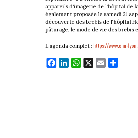
appareils d'imagerie de l'hôpital de 
également proposée le samedi 21 septe
découverte des brebis de l'hôpital He
pâturage, le mode de vie des brebis e
https://www.chu-lyon
L'agenda complet :
Fa
Li
W
X
E
Pa
ce
nk
ha
m
rt
bo
ed
ts
ail
ag
ok
In
Ap
er
p