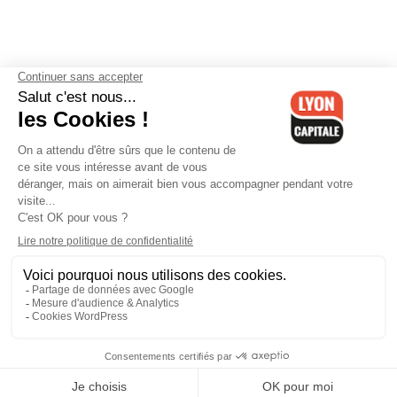
Contactez-nous
-
Mentions légales
-
CGV
-
Politique de
confidentialité
-
Gestion des cookies
-
Lyon Capitale TV
-
Archives
Lyon Capitale
Lyon Capitale - 51 avenue Maréchal Foch - CS 40091 - 69456 Lyon
Cedex 06