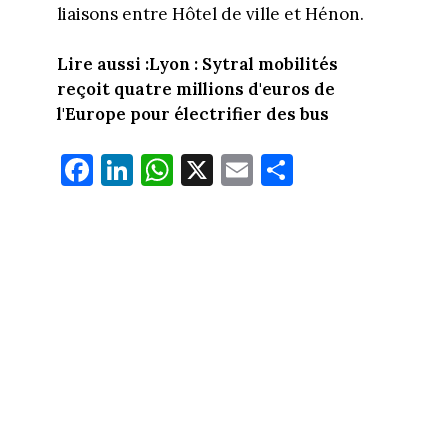
liaisons entre Hôtel de ville et Hénon.
Lire aussi :Lyon : Sytral mobilités
reçoit quatre millions d'euros de
l'Europe pour électrifier des bus
Fa
Li
W
X
E
Pa
ce
nk
ha
m
rt
bo
ed
ts
ail
ag
ok
In
Ap
er
p