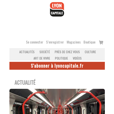
Accéder
au
contenu
Voir
Se connecter
S’enregistrer
Magazines
Boutique
le
ACTUALITÉS
SOCIÉTÉ
PRÈS DE CHEZ VOUS
CULTURE
panier
ART DE VIVRE
POLITIQUE
VIDÉOS
S'abonner à lyoncapitale.fr
ACTUALITÉ