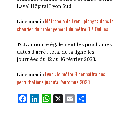
Laval Hôpital Lyon Sud.
Métropole de Lyon : plongez dans le
Lire aussi :
chantier du prolongement du métro B à Oullins
TCL annonce également les prochaines
dates d'arrêt total de la ligne les
journées du 12 au 16 février 2023.
Lyon : le métro B connaîtra des
Lire aussi :
perturbations jusqu’à l’automne 2023
Fa
Li
W
X
E
Pa
ce
nk
ha
m
rt
bo
ed
ts
ail
ag
ok
In
Ap
er