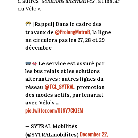
d'autres "
solutions alternatives
", à l'instar
du Vélo'v.
[Rappel] Dans le cadre des
@ProlongMetroB
travaux de
, la ligne
ne circulera pas les 27, 28 et 29
décembre
Le service est assuré par
les bus relais et les solutions
alternatives : autres lignes du
@TCL_SYTRAL
réseau
, promotion
des modes actifs, partenariat
avec Vélo’v ...
pic.twitter.com/01NY7CKfEM
— SYTRAL Mobilités
December 22,
(@SYTRALmobilites)