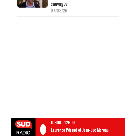
sauvages
07/08/26
10H00
-
12H00
Laurence Péraud et Jean-Luc Moreau