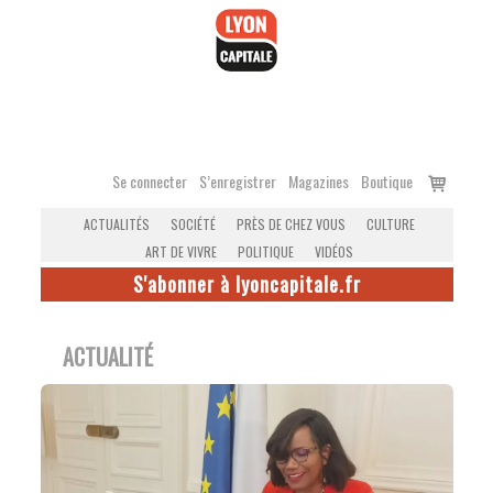
Accéder
au
contenu
Voir
Se connecter
S’enregistrer
Magazines
Boutique
le
ACTUALITÉS
SOCIÉTÉ
PRÈS DE CHEZ VOUS
CULTURE
panier
ART DE VIVRE
POLITIQUE
VIDÉOS
S'abonner à lyoncapitale.fr
ACTUALITÉ