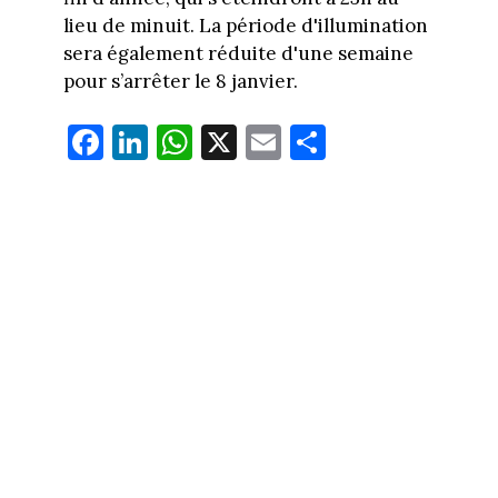
lieu de minuit. La période d'illumination
sera également réduite d'une semaine
pour s’arrêter le 8 janvier.
Fa
Li
W
X
E
Pa
ce
nk
ha
m
rt
bo
ed
ts
ail
ag
ok
In
Ap
er
p