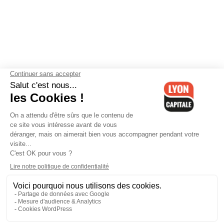
Contactez-nous
-
Mentions légales
-
CGV
-
Politique de
confidentialité
-
Gestion des cookies
-
Lyon Capitale TV
-
Archives
Lyon Capitale