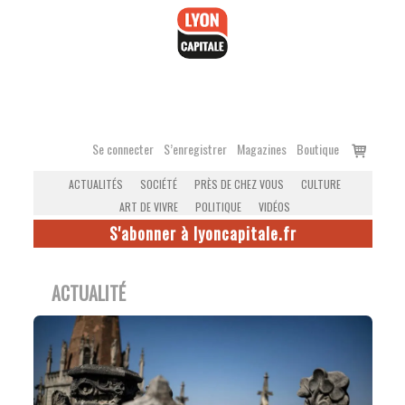
Accéder
au
contenu
Voir
Se connecter
S’enregistrer
Magazines
Boutique
le
ACTUALITÉS
SOCIÉTÉ
PRÈS DE CHEZ VOUS
CULTURE
panier
ART DE VIVRE
POLITIQUE
VIDÉOS
S'abonner à lyoncapitale.fr
ACTUALITÉ