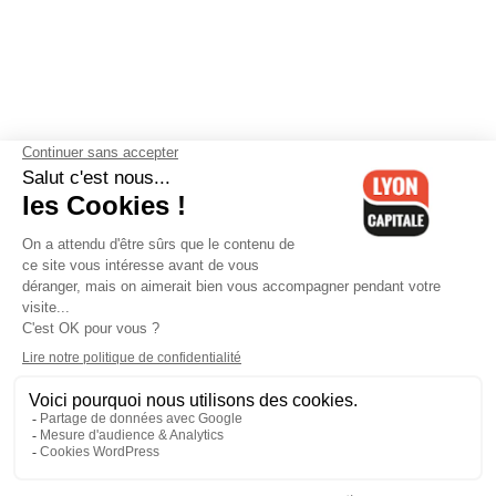
Contactez-nous
-
Mentions légales
-
CGV
-
Politique de
confidentialité
-
Gestion des cookies
-
Lyon Capitale TV
-
Archives
Lyon Capitale
Lyon Capitale - 51 avenue Maréchal Foch - CS 40091 - 69456 Lyon