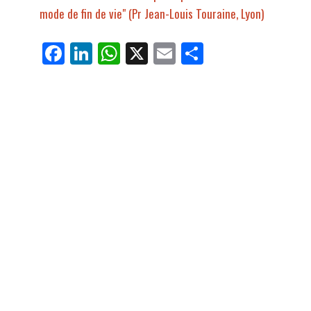
mode de fin de vie" (Pr Jean-Louis Touraine, Lyon)
Fa
Li
W
X
E
Pa
ce
nk
ha
m
rt
bo
ed
ts
ail
ag
ok
In
Ap
er
p