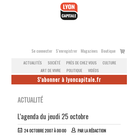
Accéder
au
contenu
Voir
Se connecter
S’enregistrer
Magazines
Boutique
le
ACTUALITÉS
SOCIÉTÉ
PRÈS DE CHEZ VOUS
CULTURE
panier
ART DE VIVRE
POLITIQUE
VIDÉOS
S'abonner à lyoncapitale.fr
ACTUALITÉ
L'agenda du jeudi 25 octobre
24 OCTOBRE 2007 À 00:00
PAR
LA RÉDACTION