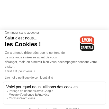
Contactez-nous
-
Mentions légales
-
CGV
-
Politique de
confidentialité
-
Gestion des cookies
-
Lyon Capitale TV
-
Archives
Lyon Capitale
Lyon Capitale - 51 avenue Maréchal Foch - CS 40091 - 69456 Lyon