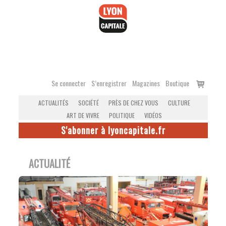
Accéder
au
contenu
Voir
Se connecter
S’enregistrer
Magazines
Boutique
le
ACTUALITÉS
SOCIÉTÉ
PRÈS DE CHEZ VOUS
CULTURE
panier
ART DE VIVRE
POLITIQUE
VIDÉOS
S'abonner à lyoncapitale.fr
ACTUALITÉ