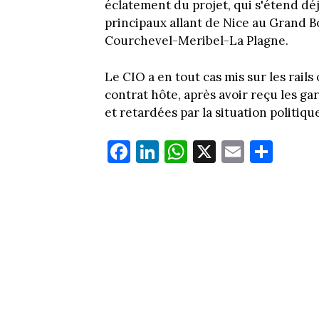
éclatement du projet, qui s'étend déj
principaux allant de Nice au Grand B
Courchevel-Meribel-La Plagne.
Le CIO a en tout cas mis sur les rail
contrat hôte, après avoir reçu les ga
et retardées par la situation politiqu
Fa
Li
W
X
E
Pa
ce
nk
ha
m
rt
bo
ed
ts
ail
ag
ok
In
Ap
er
p