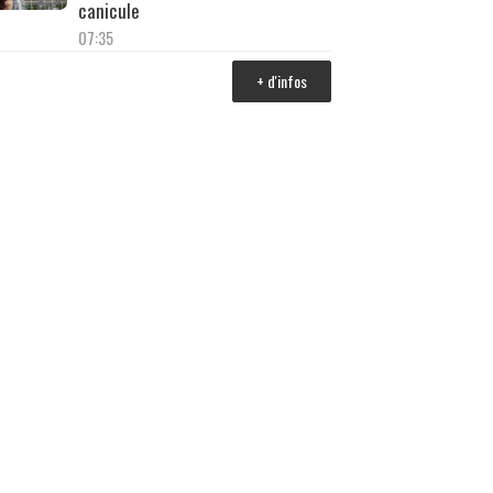
canicule
07:35
+ d'infos