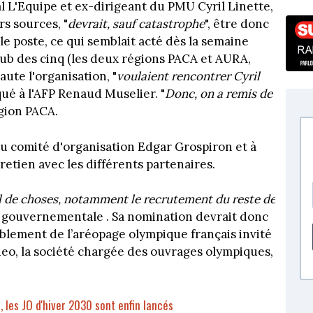
l L'Equipe et ex-dirigeant du PMU Cyril Linette,
rs sources, "
devrait, sauf catastrophe
", être donc
e poste, ce qui semblait acté dès la semaine
club des cinq (les deux régions PACA et AURA,
aute l'organisation, "
voulaient rencontrer Cyril
qué à l'AFP Renaud Muselier. "
Donc, on a remis de
égion PACA.
du comité d'organisation Edgar Grospiron et à
etien avec les différents partenaires.
l de choses, notamment le recrutement du reste de
e gouvernementale . Sa nomination devrait donc
blement de l’aréopage olympique français invité
ideo, la société chargée des ouvrages olympiques,
, les JO d'hiver 2030 sont enfin lancés