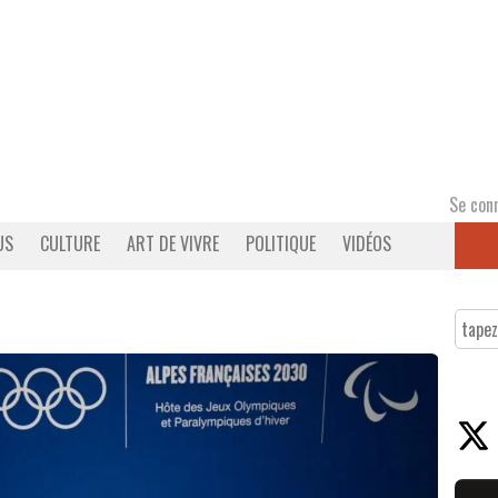
Se con
US
CULTURE
ART DE VIVRE
POLITIQUE
VIDÉOS