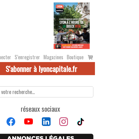
Voir
necter
S’enregistrer
Magazines
Boutique
le
S'abonner à lyoncapitale.fr
panier
réseaux sociaux