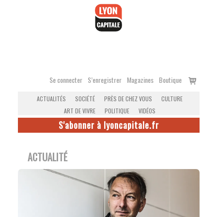
Accéder
au
contenu
Voir
Se connecter
S’enregistrer
Magazines
Boutique
le
ACTUALITÉS
SOCIÉTÉ
PRÈS DE CHEZ VOUS
CULTURE
panier
ART DE VIVRE
POLITIQUE
VIDÉOS
S'abonner à lyoncapitale.fr
ACTUALITÉ