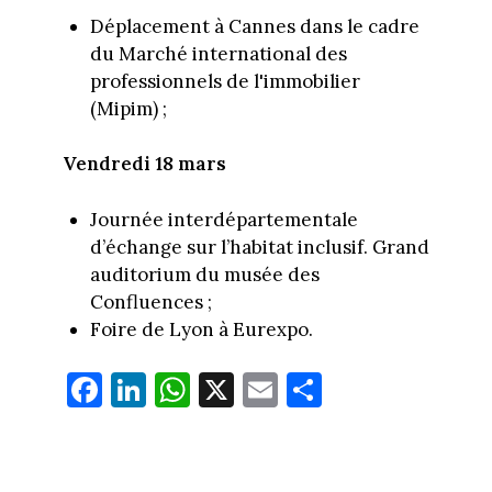
Déplacement à Cannes dans le cadre
du Marché international des
professionnels de l'immobilier
(Mipim) ;
Vendredi 18 mars
Journée interdépartementale
d’échange sur l’habitat inclusif. Grand
auditorium du musée des
Confluences ;
Foire de Lyon à Eurexpo.
Fa
Li
W
X
E
Pa
ce
nk
ha
m
rt
bo
ed
ts
ail
ag