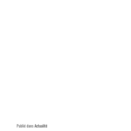
ok
In
Ap
er
p
Publié dans
Actualité