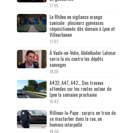
17:55
Le Rhône en vigilance orange
canicule : plusieurs gymnases
réquisitionnés dès demain à Lyon et
Villeurbanne
17:07
À Vaulx-en-Velin, Abdelkader Lahmar
serre la vis contre les dépôts
sauvages
16:20
A432, A47, A42… Des travaux
attendus sur les routes autour de
Lyon la semaine prochaine
15:42
Rillieux-la-Pape : surpris en train de
se masturber dans la rue, un
homme interpellé
14:50