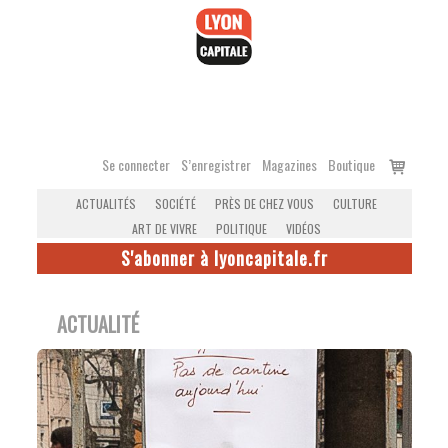
Accéder
au
contenu
Voir
Se connecter
S’enregistrer
Magazines
Boutique
le
ACTUALITÉS
SOCIÉTÉ
PRÈS DE CHEZ VOUS
CULTURE
panier
ART DE VIVRE
POLITIQUE
VIDÉOS
S'abonner à lyoncapitale.fr
ACTUALITÉ