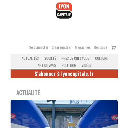
Accéder
au
contenu
Voir
Se connecter
S’enregistrer
Magazines
Boutique
le
ACTUALITÉS
SOCIÉTÉ
PRÈS DE CHEZ VOUS
CULTURE
panier
ART DE VIVRE
POLITIQUE
VIDÉOS
S'abonner à lyoncapitale.fr
ACTUALITÉ