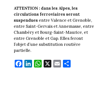
ATTENTION : dans les Alpes, les
circulations ferroviaires seront
suspendues
entre Valence et Grenoble,
entre Saint-Gervais et Annemasse, entre
Chambéry et Bourg-Saint-Maurice, et
entre Grenoble et Gap. Elles feront
l’objet d’une substitution routière
partielle.
Fa
Li
W
X
E
Pa
ce
nk
ha
m
rt
bo
ed
ts
ail
ag
ok
In
Ap
er
p