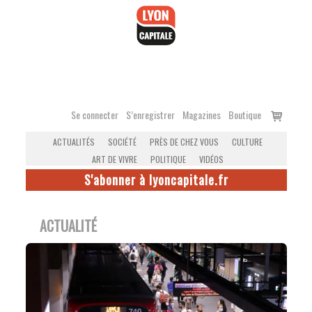
Accéder
au
contenu
Voir
Se connecter
S’enregistrer
Magazines
Boutique
le
ACTUALITÉS
SOCIÉTÉ
PRÈS DE CHEZ VOUS
CULTURE
panier
ART DE VIVRE
POLITIQUE
VIDÉOS
S'abonner à lyoncapitale.fr
ACTUALITÉ