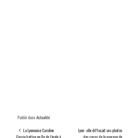
Publié dans
Actualité
La Lyonnaise Caroline
Lyon : elle diffusait ses photos
Garcia battue en 8e de finale à
des corps de la morgue de