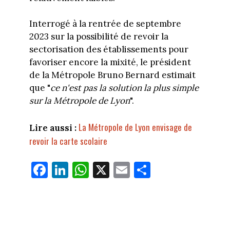
Interrogé à la rentrée de septembre
2023 sur la possibilité de revoir la
sectorisation des établissements pour
favoriser encore la mixité, le président
de la Métropole Bruno Bernard estimait
que "
ce n'est pas la solution la plus simple
sur la Métropole de Lyon
".
La Métropole de Lyon envisage de
Lire aussi :
revoir la carte scolaire
Fa
Li
W
X
E
Pa
ce
nk
ha
m
rt
bo
ed
ts
ail
ag
ok
In
Ap
er