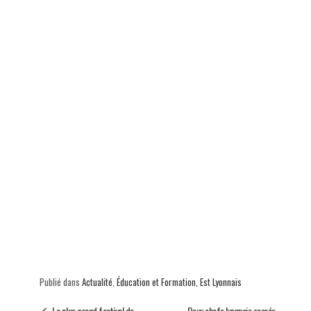
p
Publié dans
Actualité
,
Éducation et Formation
,
Est Lyonnais
Le plus grand festival de
Deux chefs lyonnais sacrés