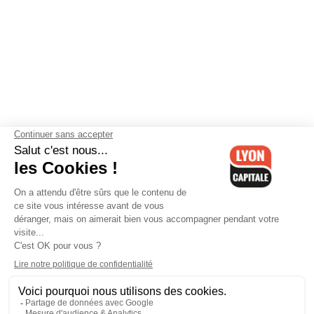
Contactez-nous
-
Mentions légales
-
CGV
-
Politique de
confidentialité
-
Gestion des cookies
-
Lyon Capitale TV
-
Archives