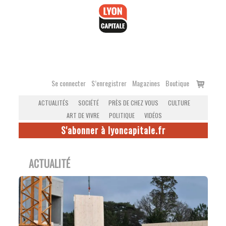
Accéder
au
contenu
Voir
Se connecter
S’enregistrer
Magazines
Boutique
le
ACTUALITÉS
SOCIÉTÉ
PRÈS DE CHEZ VOUS
CULTURE
panier
ART DE VIVRE
POLITIQUE
VIDÉOS
S'abonner à lyoncapitale.fr
ACTUALITÉ