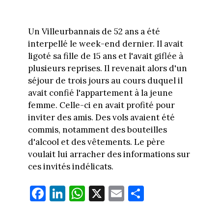
Un Villeurbannais de 52 ans a été
interpellé le week-end dernier. Il avait
ligoté sa fille de 15 ans et l'avait giflée à
plusieurs reprises. Il revenait alors d'un
séjour de trois jours au cours duquel il
avait confié l'appartement à la jeune
femme. Celle-ci en avait profité pour
inviter des amis. Des vols avaient été
commis, notamment des bouteilles
d'alcool et des vêtements. Le père
voulait lui arracher des informations sur
ces invités indélicats.
Fa
Li
W
X
E
Pa
ce
nk
ha
m
rt