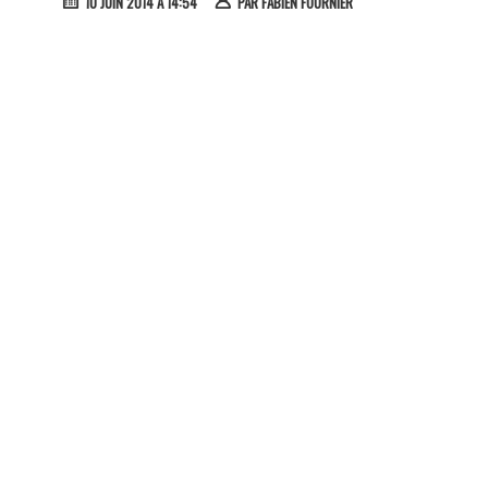
10 JUIN 2014 À 14:54
PAR
FABIEN FOURNIER