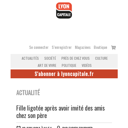
Accéder
au
contenu
Voir
Se connecter
S’enregistrer
Magazines
Boutique
le
ACTUALITÉS
SOCIÉTÉ
PRÈS DE CHEZ VOUS
CULTURE
panier
ART DE VIVRE
POLITIQUE
VIDÉOS
S'abonner à lyoncapitale.fr
ACTUALITÉ
Fille ligotée après avoir invité des amis
chez son père