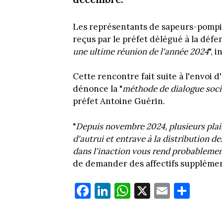
Les représentants de sapeurs-pompi
reçus par le préfet délégué à la défe
une ultime réunion de l'année 2024
", 
Cette rencontre fait suite à l'envoi d
dénonce la "
méthode de dialogue soci
préfet Antoine Guérin.
"
Depuis novembre 2024, plusieurs plai
d'autrui et entrave à la distribution de
dans l'inaction vous rend probableme
de demander des affectifs supplément
Fa
Li
W
X
E
Pa
ce
nk
ha
m
rt