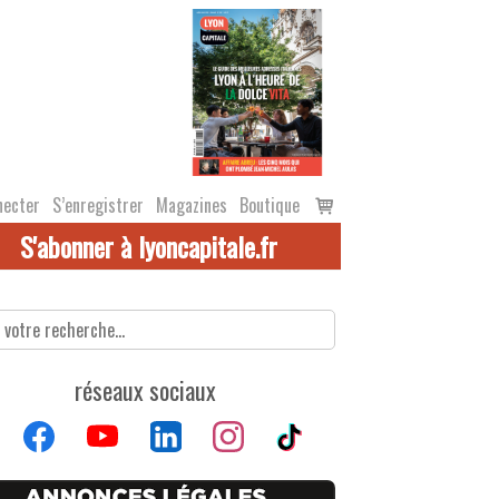
Voir
necter
S’enregistrer
Magazines
Boutique
le
S'abonner à lyoncapitale.fr
panier
réseaux sociaux