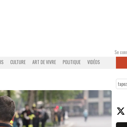
Se con
US
CULTURE
ART DE VIVRE
POLITIQUE
VIDÉOS