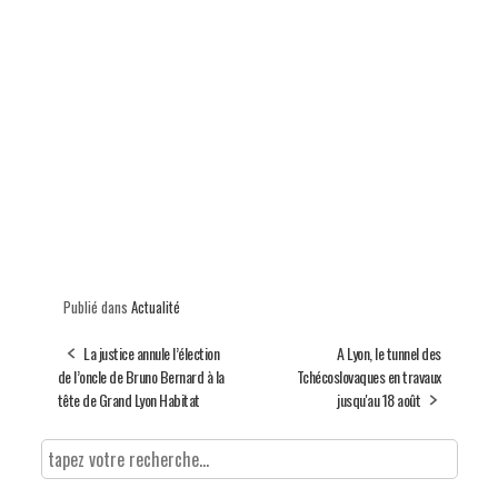
Publié dans
Actualité
La justice annule l’élection
A Lyon, le tunnel des
de l’oncle de Bruno Bernard à la
Tchécoslovaques en travaux
tête de Grand Lyon Habitat
jusqu'au 18 août