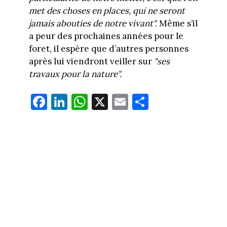
met des choses en places, qui ne seront
jamais abouties de notre vivant".
Même s’il
a peur des prochaines années pour le
foret, il espère que d’autres personnes
après lui viendront veiller sur
"ses
travaux pour la nature".
Fa
Li
W
X
E
Pa
ce
nk
ha
m
rt
bo
ed
ts
ail
ag
ok
In
Ap
er
p