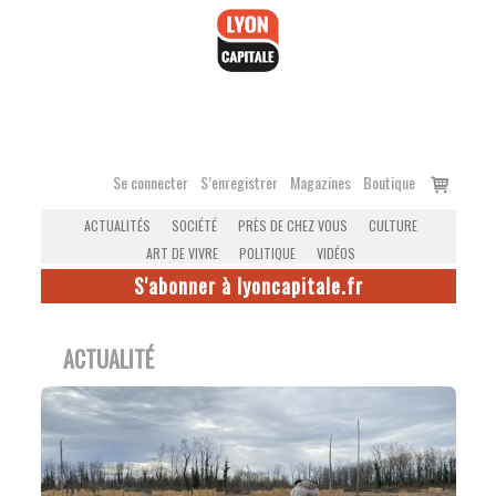
Accéder
au
contenu
Voir
Se connecter
S’enregistrer
Magazines
Boutique
le
ACTUALITÉS
SOCIÉTÉ
PRÈS DE CHEZ VOUS
CULTURE
panier
ART DE VIVRE
POLITIQUE
VIDÉOS
S'abonner à lyoncapitale.fr
ACTUALITÉ