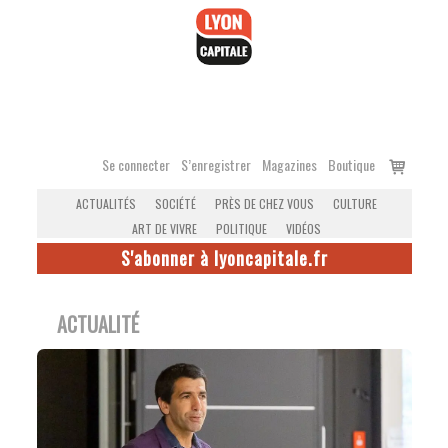
Accéder
au
contenu
Voir
Se connecter
S’enregistrer
Magazines
Boutique
le
ACTUALITÉS
SOCIÉTÉ
PRÈS DE CHEZ VOUS
CULTURE
panier
ART DE VIVRE
POLITIQUE
VIDÉOS
S'abonner à lyoncapitale.fr
ACTUALITÉ