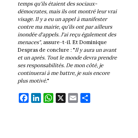
temps qu'ils étaient des sociaux-
démocrates, mais ils ont montré leur vrai
visage. Il y a eu un appel à manifester
contre ma mairie, qu'ils ont par ailleurs
inondée d'appels. J'ai reçu également des
menaces"
, assure-t-il. Et Dominique
Despras de conclure : "
Il y aura un avant
et un après. Tout le monde devra prendre
ses responsabilités. De mon côté, je
continuerai à me battre, je suis encore
plus motivé.
"
Fa
Li
W
X
E
Pa
ce
nk
ha
m
rt
bo
ed
ts
ail
ag
ok
In
Ap
er
p