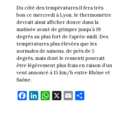
Du côté des températures il fera très
bon ce mercredi à Lyon, le thermomètre
devrait ainsi afficher douze dans la
matinée avant de grimper jusqu’à 19
degrés au plus fort de l’après-midi. Des
températures plus élevées que les
normales de saisons, de près de 5
degrés, mais dont le ressenti pourrait
être légèrement plus frais en raison d’un
vent annoncé à 15 km/h entre Rhône et
Saône.
Fa
Li
W
X
E
Pa
ce
nk
ha
m
rt
bo
ed
ts
ail
ag
ok
In
Ap
er