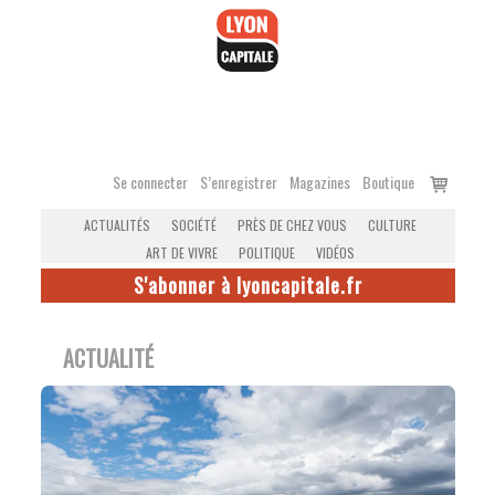
Accéder
au
contenu
Voir
Se connecter
S’enregistrer
Magazines
Boutique
le
ACTUALITÉS
SOCIÉTÉ
PRÈS DE CHEZ VOUS
CULTURE
panier
ART DE VIVRE
POLITIQUE
VIDÉOS
S'abonner à lyoncapitale.fr
ACTUALITÉ