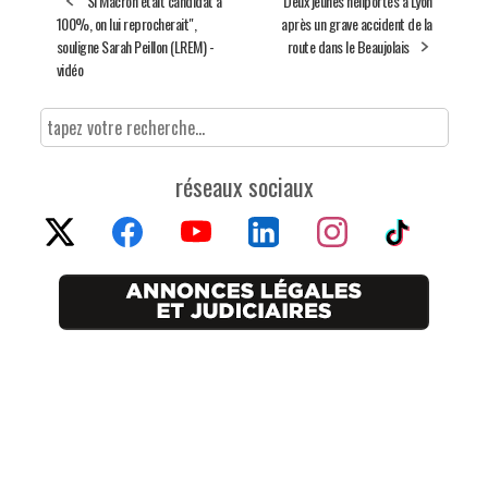
"Si Macron était candidat à
Deux jeunes héliportés à Lyon
100%, on lui reprocherait",
après un grave accident de la
souligne Sarah Peillon (LREM) -
route dans le Beaujolais
vidéo
réseaux sociaux