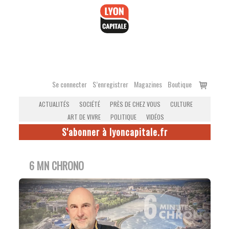
Accéder
au
contenu
Voir
Se connecter
S’enregistrer
Magazines
Boutique
le
ACTUALITÉS
SOCIÉTÉ
PRÈS DE CHEZ VOUS
CULTURE
panier
ART DE VIVRE
POLITIQUE
VIDÉOS
S'abonner à lyoncapitale.fr
6 MN CHRONO