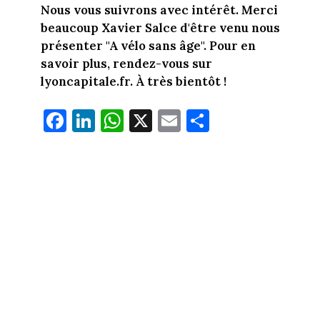
Nous vous suivrons avec intérêt. Merci
beaucoup Xavier Salce d'être venu nous
présenter "A vélo sans âge". Pour en
savoir plus, rendez-vous sur
lyoncapitale.fr. À très bientôt !
Fa
Li
W
X
E
Pa
ce
nk
ha
m
rt
bo
ed
ts
ail
ag
ok
In
Ap
er
p