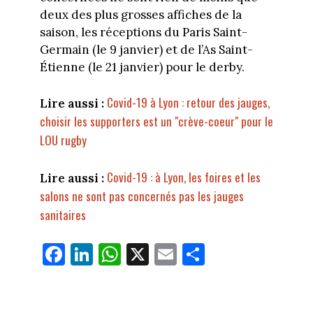
deux des plus grosses affiches de la
saison, les réceptions du Paris Saint-
Germain (le 9 janvier) et de l’As Saint-
Étienne (le 21 janvier) pour le derby.
Covid-19 à Lyon : retour des jauges,
Lire aussi :
choisir les supporters est un "crève-coeur" pour le
LOU rugby
Covid-19 : à Lyon, les foires et les
Lire aussi :
salons ne sont pas concernés pas les jauges
sanitaires
Fa
Li
W
X
E
Pa
ce
nk
ha
m
rt
bo
ed
ts
ail
ag