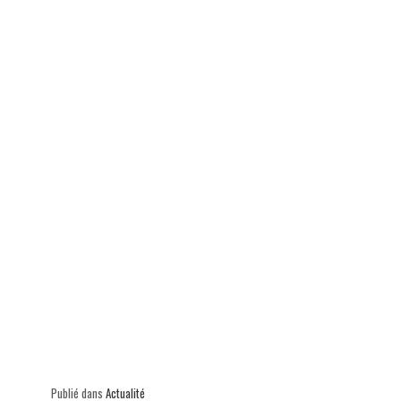
ok
In
Ap
er
p
Publié dans
Actualité