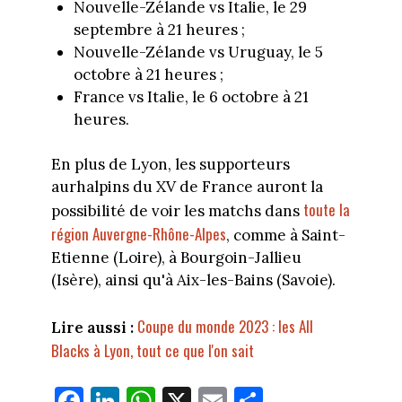
Nouvelle-Zélande vs Italie, le 29
septembre à 21 heures ;
Nouvelle-Zélande vs Uruguay, le 5
octobre à 21 heures ;
France vs Italie, le 6 octobre à 21
heures.
En plus de Lyon, les supporteurs
aurhalpins du XV de France auront la
toute la
possibilité de voir les matchs dans
région Auvergne-Rhône-Alpes
, comme à Saint-
Etienne (Loire), à Bourgoin-Jallieu
(Isère), ainsi qu'à Aix-les-Bains (Savoie).
Coupe du monde 2023 : les All
Lire aussi :
Blacks à Lyon, tout ce que l'on sait
Fa
Li
W
X
E
Pa