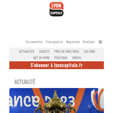
Accéder
au
contenu
Voir
Se connecter
S’enregistrer
Magazines
Boutique
le
ACTUALITÉS
SOCIÉTÉ
PRÈS DE CHEZ VOUS
CULTURE
panier
ART DE VIVRE
POLITIQUE
VIDÉOS
S'abonner à lyoncapitale.fr
ACTUALITÉ