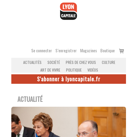
Accéder
au
contenu
Voir
Se connecter
S’enregistrer
Magazines
Boutique
le
ACTUALITÉS
SOCIÉTÉ
PRÈS DE CHEZ VOUS
CULTURE
panier
ART DE VIVRE
POLITIQUE
VIDÉOS
S'abonner à lyoncapitale.fr
ACTUALITÉ