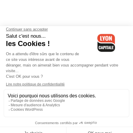
Contactez-nous
-
Mentions légales
-
CGV
-
Politique de
confidentialité
-
Gestion des cookies
-
Lyon Capitale TV
-
Archives
Lyon Capitale
Lyon Capitale - 51 avenue Maréchal Foch - CS 40091 - 69456 Lyon
Cedex 06