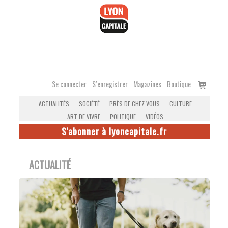
Accéder
au
contenu
Voir
Se connecter
S’enregistrer
Magazines
Boutique
le
ACTUALITÉS
SOCIÉTÉ
PRÈS DE CHEZ VOUS
CULTURE
panier
ART DE VIVRE
POLITIQUE
VIDÉOS
S'abonner à lyoncapitale.fr
ACTUALITÉ