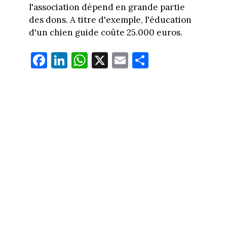
l'association dépend en grande partie
des dons. A titre d'exemple, l'éducation
d'un chien guide coûte 25.000 euros.
Fa
Li
W
X
E
Pa
ce
nk
ha
m
rt
bo
ed
ts
ail
ag
ok
In
Ap
er
p