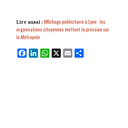
Affichage publicitaire à Lyon : les
Lire aussi :
organisations citoyennes mettent la pression sur
la Métropole
Fa
Li
W
X
E
Pa
ce
nk
ha
m
rt
bo
ed
ts
ail
ag
ok
In
Ap
er
p