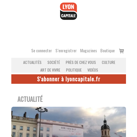
Accéder
au
contenu
Voir
Se connecter
S’enregistrer
Magazines
Boutique
le
ACTUALITÉS
SOCIÉTÉ
PRÈS DE CHEZ VOUS
CULTURE
panier
ART DE VIVRE
POLITIQUE
VIDÉOS
S'abonner à lyoncapitale.fr
ACTUALITÉ