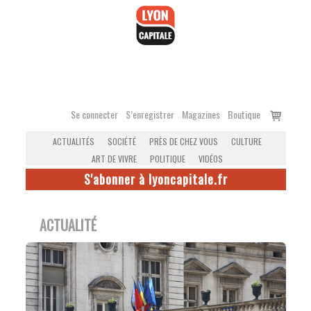
Accéder
au
contenu
Voir
Se connecter
S’enregistrer
Magazines
Boutique
le
ACTUALITÉS
SOCIÉTÉ
PRÈS DE CHEZ VOUS
CULTURE
panier
ART DE VIVRE
POLITIQUE
VIDÉOS
S'abonner à lyoncapitale.fr
ACTUALITÉ