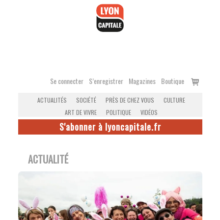
Accéder
au
contenu
Voir
Se connecter
S’enregistrer
Magazines
Boutique
le
ACTUALITÉS
SOCIÉTÉ
PRÈS DE CHEZ VOUS
CULTURE
panier
ART DE VIVRE
POLITIQUE
VIDÉOS
S'abonner à lyoncapitale.fr
ACTUALITÉ