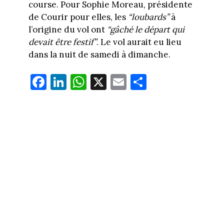
course. Pour Sophie Moreau, présidente
de Courir pour elles, les
“loubards”
à
l’origine du vol ont
“gâché le départ qui
devait être festif”
. Le vol aurait eu lieu
dans la nuit de samedi à dimanche.
Fa
Li
W
X
E
Pa
ce
nk
ha
m
rt
bo
ed
ts
ail
ag
ok
In
Ap
er
p