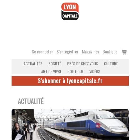
Accéder
au
contenu
Voir
Se connecter
S’enregistrer
Magazines
Boutique
le
ACTUALITÉS
SOCIÉTÉ
PRÈS DE CHEZ VOUS
CULTURE
panier
ART DE VIVRE
POLITIQUE
VIDÉOS
S'abonner à lyoncapitale.fr
ACTUALITÉ