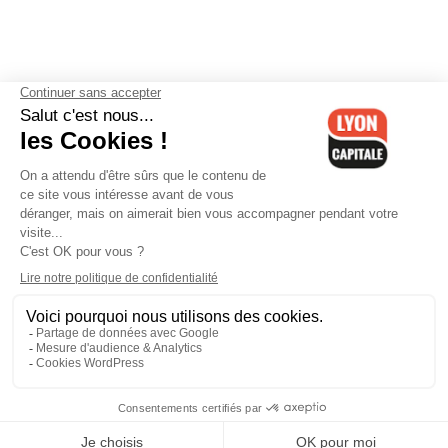
Contactez-nous
-
Mentions légales
-
CGV
-
Politique de
confidentialité
-
Gestion des cookies
-
Lyon Capitale TV
-
Archives
Lyon Capitale
Lyon Capitale - 51 avenue Maréchal Foch - CS 40091 - 69456 Lyon
Cedex 06