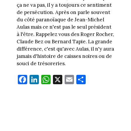
ça ne va pas, il y a toujours ce sentiment
de persécution. Après on parle souvent
du côté paranoïaque de Jean-Michel
Aulas mais ce n'est pas le seul président
à l'être. Rappelez vous des Roger Rocher,
Claude Bez ou Bernard Tapie. La grande
différence, c'est qu'avec Aulas, il n'y aura
jamais d'histoire de caisses noires ou de
souci de trésoreries.
Fa
Li
W
X
E
Pa
ce
nk
ha
m
rt
bo
ed
ts
ail
ag
ok
In
Ap
er
p