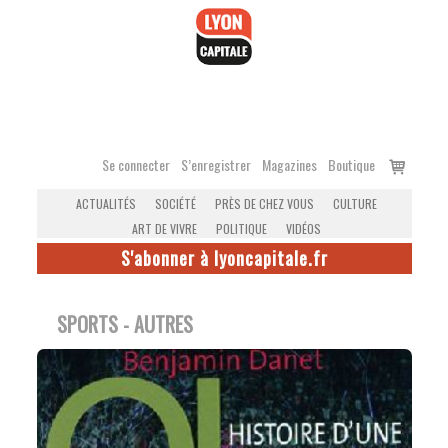
Accéder
au
contenu
Voir
Se connecter
S’enregistrer
Magazines
Boutique
le
ACTUALITÉS
SOCIÉTÉ
PRÈS DE CHEZ VOUS
CULTURE
panier
ART DE VIVRE
POLITIQUE
VIDÉOS
S'abonner à lyoncapitale.fr
SPORTS - AUTRES