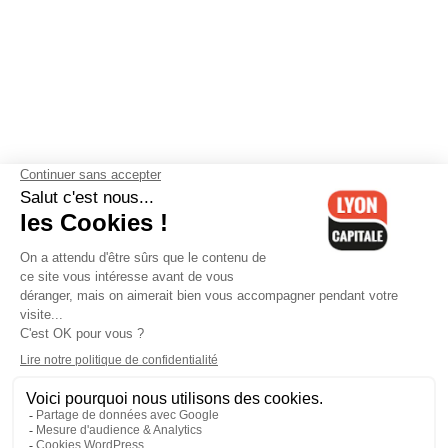
Contactez-nous
-
Mentions légales
-
CGV
-
Politique de
confidentialité
-
Gestion des cookies
-
Lyon Capitale TV
-
Archives