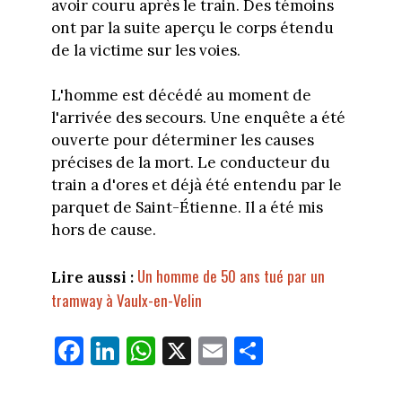
avoir couru après le train. Des témoins
ont par la suite aperçu le corps étendu
de la victime sur les voies.
L'homme est décédé au moment de
l'arrivée des secours. Une enquête a été
ouverte pour déterminer les causes
précises de la mort. Le conducteur du
train a d'ores et déjà été entendu par le
parquet de Saint-Étienne. Il a été mis
hors de cause.
Un homme de 50 ans tué par un
Lire aussi :
tramway à Vaulx-en-Velin
Fa
Li
W
X
E
Pa
ce
nk
ha
m
rt