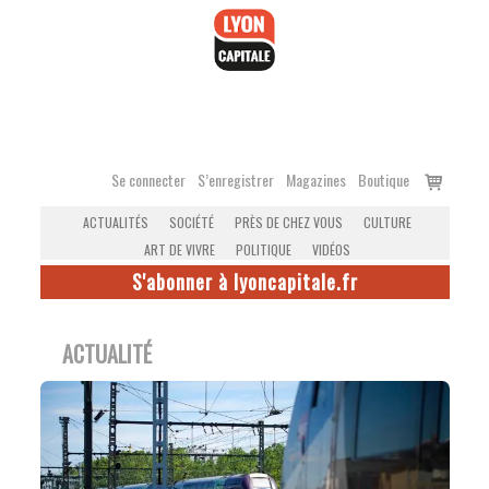
Accéder
au
contenu
Voir
Se connecter
S’enregistrer
Magazines
Boutique
le
ACTUALITÉS
SOCIÉTÉ
PRÈS DE CHEZ VOUS
CULTURE
panier
ART DE VIVRE
POLITIQUE
VIDÉOS
S'abonner à lyoncapitale.fr
ACTUALITÉ