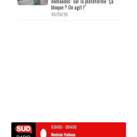
demandes" sur la plateforme "Ça
bloque ? On agit !"
06/08/26
03H00
-
06H00
Noémie Halioua