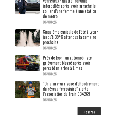
Vénissieux : quatre individus
interpellés après avoir arraché le
collier d’une femme à une station
de métro
06/08/26
Cinquième canicule de l'été à Lyon :
jusqu'à 39°C attendus la semaine
prochaine
06/08/26
Près de Lyon : un automobiliste
grièvement blessé après avoir
percuté un arbre à Limas
06/08/26
“On a un vrai risque d'effondrement
du réseau ferroviaire” alerte
l’association du Train 634269
06/08/26
+ d'infos