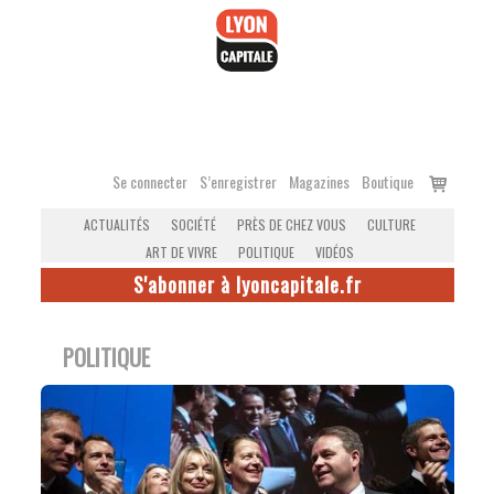
Accéder
au
contenu
Voir
Se connecter
S’enregistrer
Magazines
Boutique
le
ACTUALITÉS
SOCIÉTÉ
PRÈS DE CHEZ VOUS
CULTURE
panier
ART DE VIVRE
POLITIQUE
VIDÉOS
S'abonner à lyoncapitale.fr
POLITIQUE