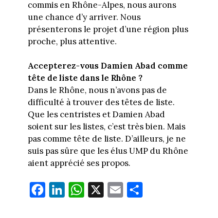
commis en Rhône-Alpes, nous aurons
une chance d’y arriver. Nous
présenterons le projet d’une région plus
proche, plus attentive.
Accepterez-vous Damien Abad comme
tête de liste dans le Rhône ?
Dans le Rhône, nous n’avons pas de
difficulté à trouver des têtes de liste.
Que les centristes et Damien Abad
soient sur les listes, c’est très bien. Mais
pas comme tête de liste. D’ailleurs, je ne
suis pas sûre que les élus UMP du Rhône
aient apprécié ses propos.
Fa
Li
W
X
E
Pa
ce
nk
ha
m
rt