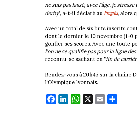
ne suis pas lassé, avec l’âge, je stress
Progrès
derby
", a-t-il déclaré au
, alors 
Avec un total de six buts inscrits co
dont le dernier le 10 novembre (1-0 
gonfler ses scores. Avec une toute pe
l’on ne se qualifie pas pour la ligue de
reconnu, se sachant en "
fin de carriè
Rendez-vous à 20h45 sur la chaîne DA
l'Olympique lyonnais.
Fa
Li
W
X
E
Pa
ce
nk
ha
m
rt
bo
ed
ts
ail
ag
ok
In
Ap
er