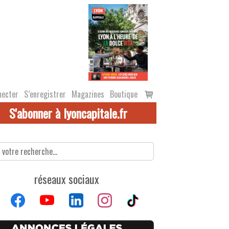
Voir
necter
S’enregistrer
Magazines
Boutique
le
S'abonner à lyoncapitale.fr
panier
réseaux sociaux