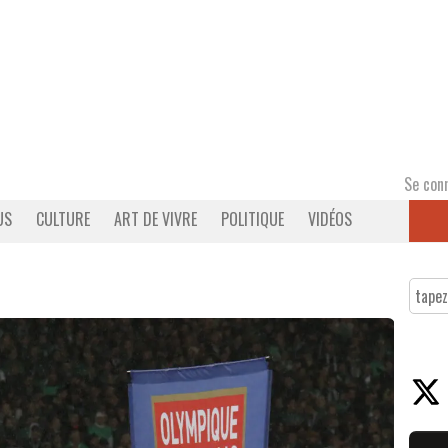
Se con
US
CULTURE
ART DE VIVRE
POLITIQUE
VIDÉOS