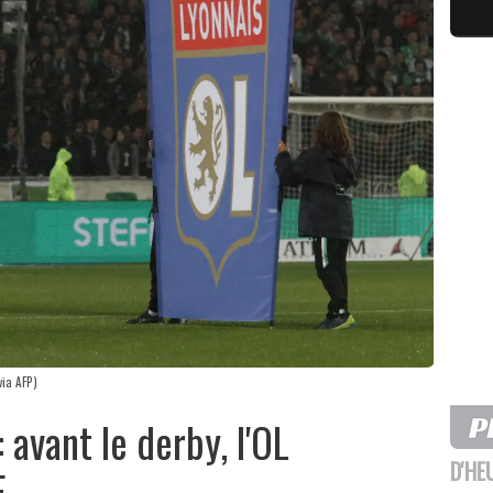
via AFP)
: avant le derby, l'OL
D'HE
E