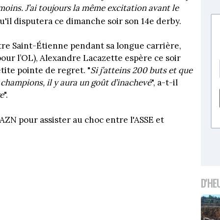
e moins. J’ai toujours la même excitation avant le
qu'il disputera ce dimanche soir son 14e derby.
ntre Saint-Étienne pendant sa longue carrière,
pour l’OL), Alexandre Lacazette espère ce soir
tite pointe de regret. "
Si j’atteins 200 buts et que
s champions, il y aura un goût d’inachevé
", a-t-il
re
".
ZN pour assister au choc entre l'ASSE et
D'HE