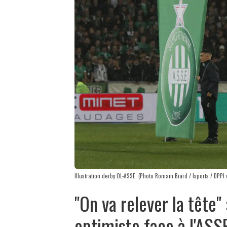
Illustration derby OL-ASSE. (Photo Romain Biard / Isports / DPPI 
"On va relever la tête" 
optimiste face à l'ASS