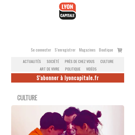
Accéder
au
contenu
Voir
Se connecter
S’enregistrer
Magazines
Boutique
le
ACTUALITÉS
SOCIÉTÉ
PRÈS DE CHEZ VOUS
CULTURE
panier
ART DE VIVRE
POLITIQUE
VIDÉOS
S'abonner à lyoncapitale.fr
CULTURE