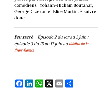
comédiens : Yohann-Hicham Boutahar,
George Cizeron et Elise Martin. À suivre
donc…
Feu sacré
– Épisode 2 du 1er au 3 juin ;
théâtre de la
épisode 3 du 15 au 17 juin au
Croix-Rousse
Fa
Li
W
X
E
Pa
ce
nk
ha
m
rt
bo
ed
ts
ail
ag
ok
In
Ap
er