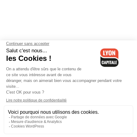
Contactez-nous
-
Mentions légales
-
CGV
-
Politique de
confidentialité
-
Gestion des cookies
-
Lyon Capitale TV
-
Archives
Lyon Capitale
Lyon Capitale - 51 avenue Maréchal Foch - CS 40091 - 69456 Lyon