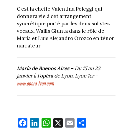
C’est la cheffe Valentina Peleggi qui
donnera vie à cet arrangement
syncrétique porté par les deux solistes
vocaux, Wallis Giunta dans le rôle de
María et Luis Alejandro Orozco en ténor
narrateur.
María de Buenos Aires –
Du 15 au 23
janvier à l’opéra de Lyon, Lyon 1er –
www.opera-lyon.com
Fa
Li
W
X
E
Pa