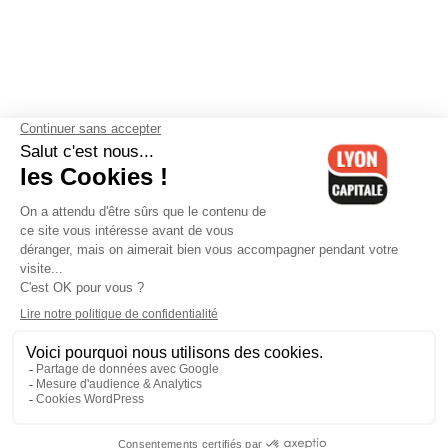
Contactez-nous
-
Mentions légales
-
CGV
-
Politique de
confidentialité
-
Gestion des cookies
-
Lyon Capitale TV
-
Archives
Lyon Capitale
Lyon Capitale - 51 avenue Maréchal Foch - CS 40091 - 69456 Lyon