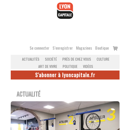
Accéder
au
contenu
Voir
Se connecter
S’enregistrer
Magazines
Boutique
le
ACTUALITÉS
SOCIÉTÉ
PRÈS DE CHEZ VOUS
CULTURE
panier
ART DE VIVRE
POLITIQUE
VIDÉOS
S'abonner à lyoncapitale.fr
ACTUALITÉ