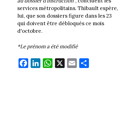
au dossier d’instruction"
, concluent les
services métropolitains. Thibault espère,
lui, que son dossiers figure dans les 23
qui doivent être débloqués ce mois
d'octobre.
*Le prénom a été modifié
Fa
Li
W
X
E
Pa
ce
nk
ha
m
rt
bo
ed
ts
ail
ag
ok
In
Ap
er
p