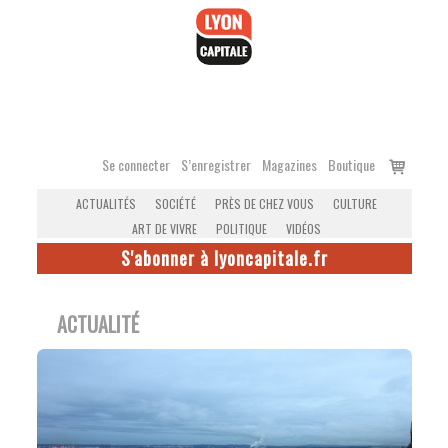
Accéder
au
contenu
Voir
Se connecter
S’enregistrer
Magazines
Boutique
le
ACTUALITÉS
SOCIÉTÉ
PRÈS DE CHEZ VOUS
CULTURE
panier
ART DE VIVRE
POLITIQUE
VIDÉOS
S'abonner à lyoncapitale.fr
ACTUALITÉ