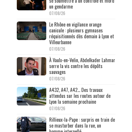
se soumettre à un contrôle et mord
un gendarme
07/08/26
Le Rhône en vigilance orange
canicule : plusieurs gymnases
réquisitionnés dès demain à Lyon et
Villeurbanne
07/08/26
À Vaulx-en-Velin, Abdelkader Lahmar
serre la vis contre les dépôts
sauvages
07/08/26
A432, A47, A42… Des travaux
attendus sur les routes autour de
Lyon la semaine prochaine
07/08/26
Rillieux-la-Pape : surpris en train de
se masturber dans la rue, un
homme interpellé