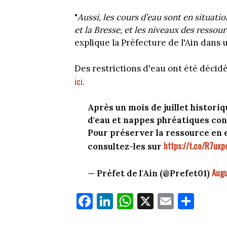
"
Aussi, les cours d’eau sont en situat
et la Bresse, et les niveaux des resso
explique la Préfecture de l'Ain dan
Des restrictions d'eau ont été décidée
ici
.
Après un mois de juillet histori
d'eau et nappes phréatiques co
Pour préserver la ressource en 
https://t.co/R7uxp
consultez-les sur
Augu
— Préfet de l'Ain (@Prefet01)
Fa
Li
W
X
E
Pa
ce
nk
ha
m
rt