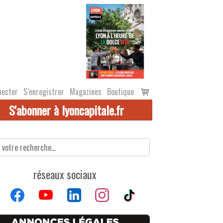
Voir
necter
S’enregistrer
Magazines
Boutique
le
S'abonner à lyoncapitale.fr
panier
réseaux sociaux