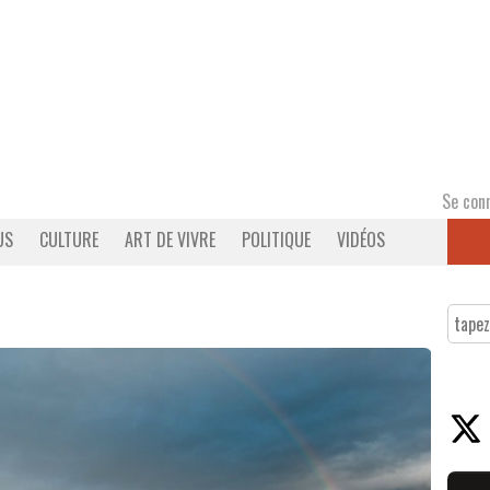
Se con
US
CULTURE
ART DE VIVRE
POLITIQUE
VIDÉOS