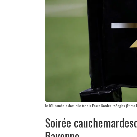
Le LOU tombe à domicile face à l’ogre Bordeaux-Bègles (Photo
Soirée cauchemardesq
Bayonne