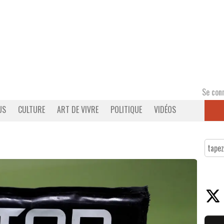
Se con
US
CULTURE
ART DE VIVRE
POLITIQUE
VIDÉOS