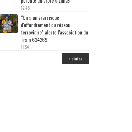
percuté un arbre à Limas
12:45
“On a un vrai risque
d'effondrement du réseau
ferroviaire” alerte l’association du
Train 634269
11:54
+ d'infos