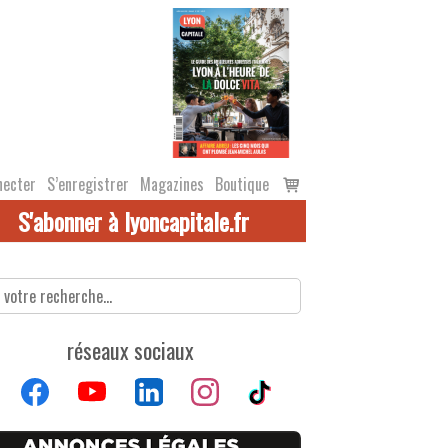
Voir
necter
S’enregistrer
Magazines
Boutique
le
S'abonner à lyoncapitale.fr
panier
réseaux sociaux