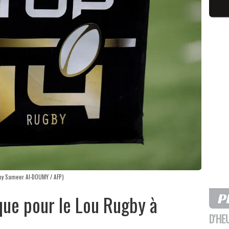
 by Sameer Al-DOUMY / AFP)
ue pour le Lou Rugby à
D'HE